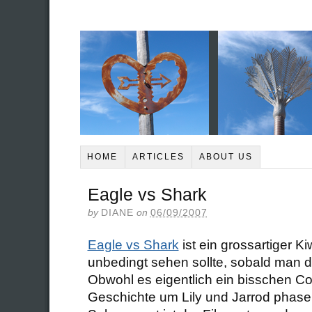
HOME
ARTICLES
ABOUT US
Eagle vs Shark
by
DIANE
on
06/09/2007
Eagle vs Shark
ist ein grossartiger K
unbedingt sehen sollte, sobald man 
Obwohl es eigentlich ein bisschen Com
Geschichte um Lily und Jarrod phasen