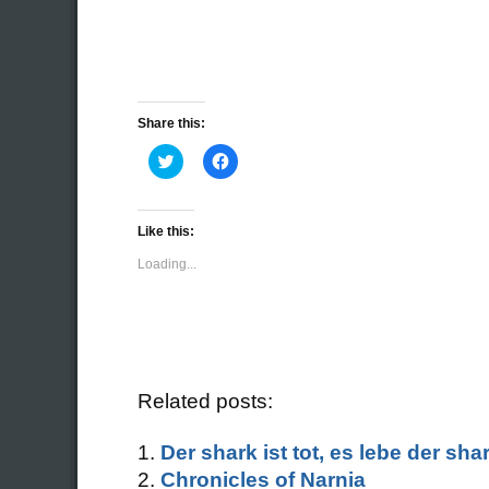
Share this:
Click
Click
to
to
share
share
on
on
Twitter
Facebook
(Opens
(Opens
Like this:
in
in
new
new
Loading...
window)
window)
Related posts:
Der shark ist tot, es lebe der sh
Chronicles of Narnia