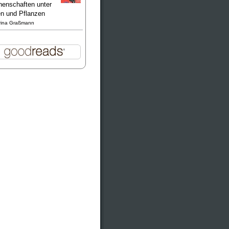
enschaften unter
en und Pflanzen
rina Graßmann