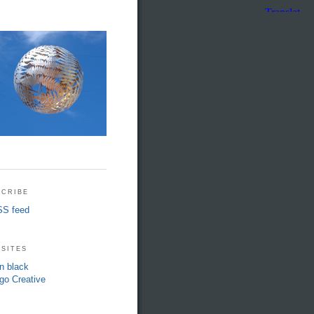
cribe
S feed
sites
in black
go Creative