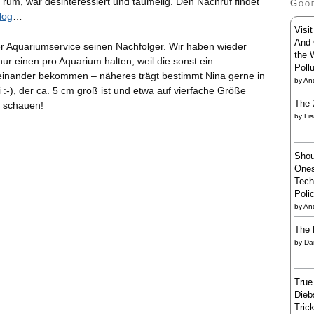
m, war desinteressiert und taumelig. Den Nachruf findet
Goo
log
…
Visi
And 
r Aquariumservice seinen Nachfolger. Wir haben wieder
the 
ur einen pro Aquarium halten, weil die sonst ein
Poll
teinander bekommen – näheres trägt bestimmt Nina gerne in
by
And
-), der ca. 5 cm groß ist und etwa auf vierfache Größe
The 
l schauen!
by
Li
Shou
Ones
Tech
Poli
by
An
The 
by
Da
True
Dieb
Trick