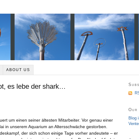
ABOUT US
Subs
tot, es lebe der shark…
RS
Our 
Blog 
ert um einen seiner ältesten Mitarbeiter. Vor genau einer
Vente
Hai in unserem Aquarium an Altersschwäche gestorben.
odeskampf, der sich schon einige Tage vorher andeutete – er