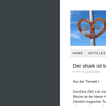
HOME
ARTICLES
Der shark ist 
by
KAI
on
12/04/2006
Aus der Tierwelt I:
ZeroOne (NZ) Ltd. trau
Woche ist der kleine 
Ziemlich tragischer T