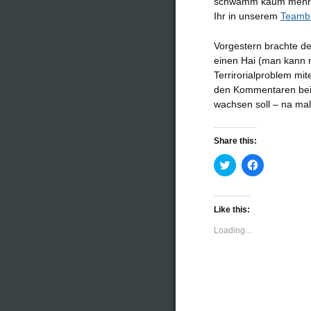
schwamm kaum mehr ru
Ihr in unserem
Teamb
Vorgestern brachte de
einen Hai (man kann n
Terrirorialproblem mi
den Kommentaren bei :
wachsen soll – na ma
Share this:
Click
Click
to
to
share
share
on
on
Twitter
Facebook
(Opens
(Opens
Like this:
in
in
new
new
Loading...
window)
window)