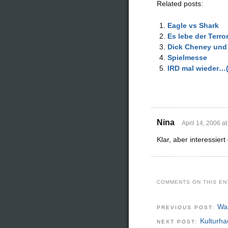
Related posts:
Eagle vs Shark
Es lebe der Terro
Dick Cheney und
Spielmesse
IRD mal wieder…(
Nina
April 14, 2006 a
Klar, aber interessiert
COMMENTS ON THIS EN
Was
PREVIOUS POST:
Kulturha
NEXT POST: