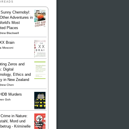
dreads
t Sunny Chernobyl:
Other Adventures in
World's Most
uted Places
rew Blackwell
XX Brain
sa Mosconi
ting Zeros and
: Digital
nology, Ethics and
cy in New Zealand
drew Chen
HDB Murders
ren Goh
 Crime in Nature:
stahl, Mord und
betrug - Kriminelle