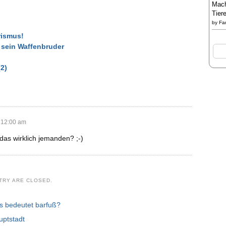
Mach
Tier
by
Fa
rismus!
 sein Waffenbruder
2)
t 12:00 am
 das wirklich jemanden? ;-)
TRY ARE CLOSED.
 bedeutet barfuß?
uptstadt