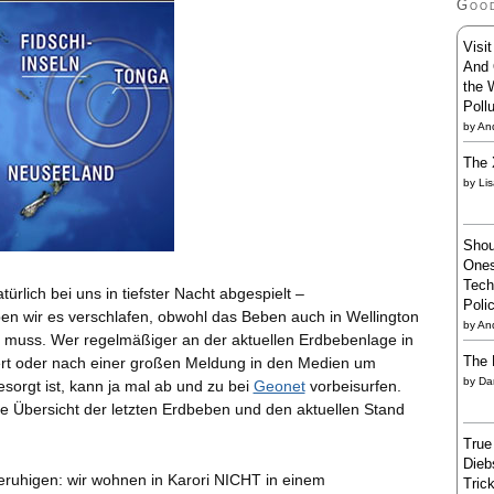
Goo
Visi
And 
the 
Poll
by
And
The 
by
Li
Shou
Ones
Tech
ürlich bei uns in tiefster Nacht abgespielt –
Poli
ben wir es verschlafen, obwohl das Beben auch in Wellington
by
An
 muss. Wer regelmäßiger an der aktuellen Erdbebenlage in
The 
ert oder nach einer großen Meldung in den Medien um
by
Da
orgt ist, kann ja mal ab und zu bei
Geonet
vorbeisurfen.
ne Übersicht der letzten Erdbeben und den aktuellen Stand
True
Dieb
eruhigen: wir wohnen in Karori NICHT in einem
Trick