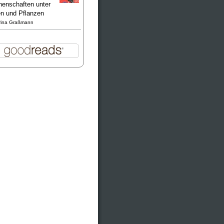
enschaften unter
en und Pflanzen
rina Graßmann