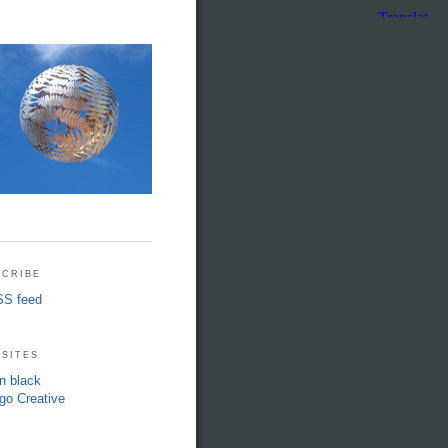
cribe
S feed
sites
in black
go Creative