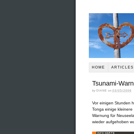
HOME
ARTICLES
Tsunami-Warn
by
DIANE
on
03/05/2006
Vor einigen Stunden h
Tonga einige kleinere
Warnung für Neuseela
wieder aufgehoben w