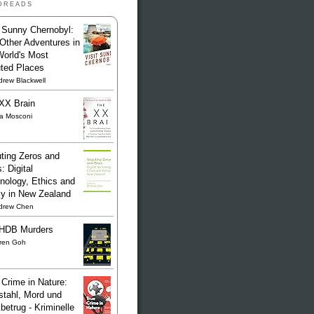
dreads
t Sunny Chernobyl:
Other Adventures in
World's Most
uted Places
rew Blackwell
XX Brain
sa Mosconi
ting Zeros and
: Digital
nology, Ethics and
cy in New Zealand
drew Chen
HDB Murders
ren Goh
 Crime in Nature:
stahl, Mord und
betrug - Kriminelle