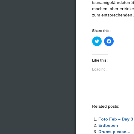
tsunamigefährdeten St
machen, aber ertrinken
zum entsprechenden Z
Share this:
Click
Click
to
to
share
share
on
on
Twitter
Facebook
(Opens
(Opens
Like this:
in
in
new
new
Loading...
window)
window)
Related posts:
Foto Feb – Day 3
Erdbeben
Drums please…