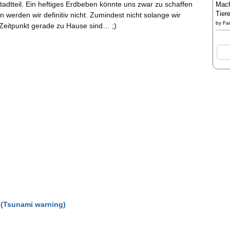
adtteil. Ein heftiges Erdbeben könnte uns zwar zu schaffen
Mach
Tier
 werden wir definitiv nicht. Zumindest nicht solange wir
by
Fa
eitpunkt gerade zu Hause sind… ;)
 (Tsunami warning)