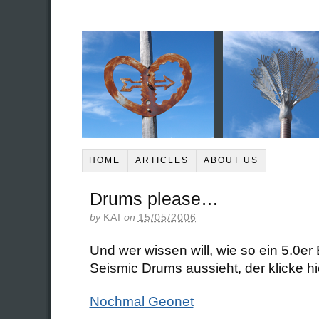
HOME
ARTICLES
ABOUT US
Drums please…
by
KAI
on
15/05/2006
Und wer wissen will, wie so ein 5.0er
Seismic Drums aussieht, der klicke hi
Nochmal Geonet