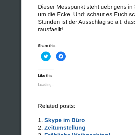
Dieser Messpunkt steht uebrigens in 
um die Ecke. Und: schaut es Euch sch
Stunden ist der Ausschlag so alt, das
rausfaellt!
Share this:
Click
Click
to
to
share
share
on
on
Twitter
Facebook
(Opens
(Opens
Like this:
in
in
new
new
Loading...
window)
window)
Related posts:
Skype im Büro
Zeitumstellung