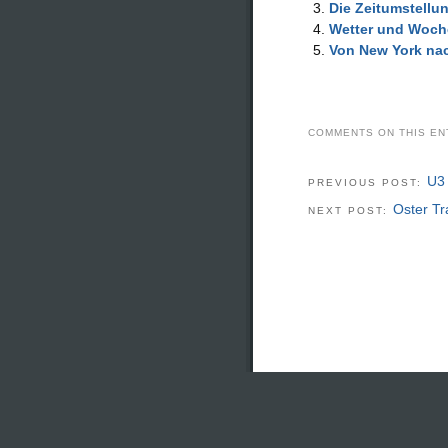
Die Zeitumstellu
Wetter und Woc
Von New York na
COMMENTS ON THIS EN
U3
PREVIOUS POST:
Oster Tr
NEXT POST: