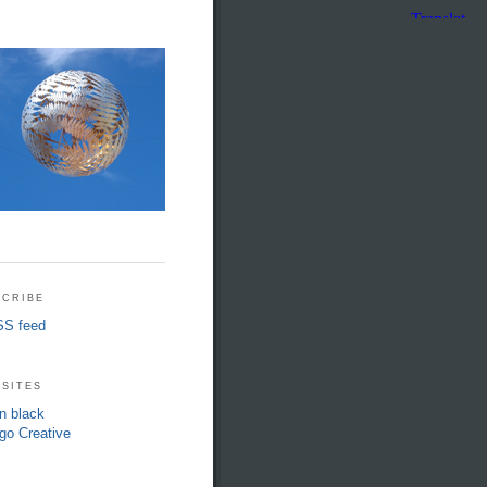
cribe
S feed
sites
in black
go Creative