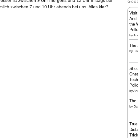
besser ist zwischen 9 Uhr morgens und 12 Uhr mittags bei
Goo
mlich zwischen 7 und 10 Uhr abends bei uns. Alles klar?
Visi
And 
the 
Poll
by
And
The 
by
Li
Shou
Ones
Tech
Poli
by
An
The 
by
Da
True
Dieb
Trick