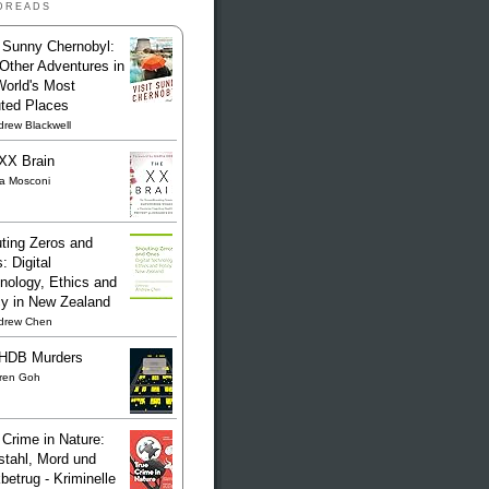
dreads
t Sunny Chernobyl:
Other Adventures in
World's Most
uted Places
rew Blackwell
XX Brain
sa Mosconi
ting Zeros and
: Digital
nology, Ethics and
cy in New Zealand
drew Chen
HDB Murders
ren Goh
 Crime in Nature:
stahl, Mord und
betrug - Kriminelle