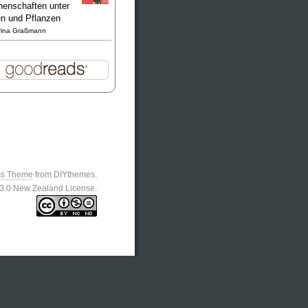
enschaften unter
en und Pflanzen
rina Graßmann
ss Theme
from DIYthemes.
n 3.0 New Zealand License.