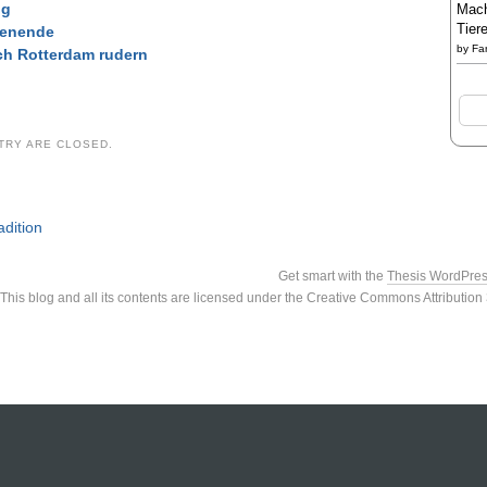
ng
Mach
Tier
henende
by
Fa
ch Rotterdam rudern
TRY ARE CLOSED.
adition
Get smart with the
Thesis WordPre
This blog and all its contents are licensed under the Creative Commons Attributio