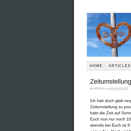
HOME
ARTICLES
Zeitumstellun
by
ADMIN
on
05/04/2007
Ich hab doch glatt ver
Zeitumstellung zu post
habt die Zeit auf Som
Euch nun nur noch 10 
abends bei Euch ist 9