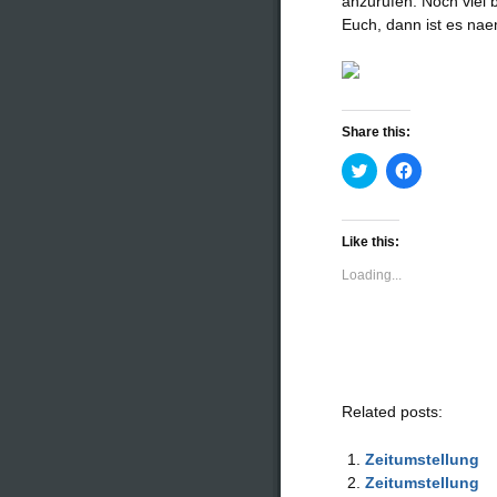
anzurufen. Noch viel 
Euch, dann ist es nae
Share this:
Click
Click
to
to
share
share
on
on
Twitter
Facebook
(Opens
(Opens
Like this:
in
in
new
new
Loading...
window)
window)
Related posts:
Zeitumstellung
Zeitumstellung