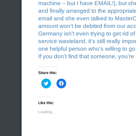
machine – but I have EMAIL!), but she 
and finally arranged to the appropriat
email and she even talked to MasterC
amount won’t be debited from our acc
Germany isn’t even trying to get rid of
service wasteland, it’s still really impo
one helpful person who’s willing to go 
If you don’t find that someone, you’r
Share this:
Click
Click
to
to
share
share
on
on
Twitter
Facebook
(Opens
(Opens
Like this:
in
in
new
new
Loading...
window)
window)