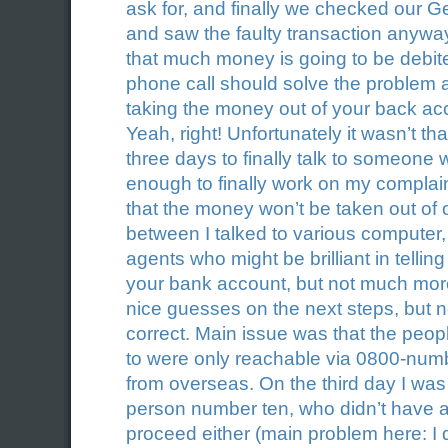
ask for, and finally we checked our
and saw the faulty transaction anyway. 
that much money is going to be debit
phone call should solve the problem 
taking the money out of your back ac
Yeah, right! Unfortunately it wasn’t tha
three days to finally talk to someon
enough to finally work on my complai
that the money won’t be taken out of 
between I talked to various computer, 
agents who might be brilliant in tellin
your bank account, but not much mor
nice guesses on the next steps, but 
correct. Main issue was that the peop
to were only reachable via 0800-numbe
from overseas. On the third day I was
person number ten, who didn’t have 
proceed either (main problem here: I 