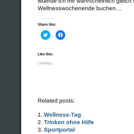
wuerde ich mir wahrscheinlich gleich 
Wellnesswochenende buchen…
Share this:
Click
Click
to
to
share
share
on
on
Twitter
Facebook
(Opens
(Opens
Like this:
in
in
new
new
Loading...
window)
window)
Related posts:
Wellness-Tag
Trinken ohne Hilfe
Sportportal