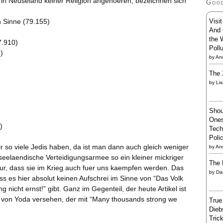
n in Neuseland keiner Religion angehoeren, bezeichnen sich
Goo
Visi
n Sinne (79.155)
And 
the 
7.910)
Poll
)
by
And
The 
by
Li
Shou
Ones
)
Tech
Poli
ir so viele Jedis haben, da ist man dann auch gleich weniger
by
An
seelaendische Verteidigungsarmee so ein kleiner mickriger
The 
 nur, dass sie im Krieg auch fuer uns kaempfen werden. Das
by
Da
ss es hier absolut keinen Aufschrei im Sinne von “Das Volk
nicht ernst!” gibt. Ganz im Gegenteil, der heute Artikel ist
d von Yoda versehen, der mit “Many thousands strong we
True
Dieb
Trick