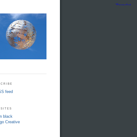
cribe
S feed
sites
in black
go Creative