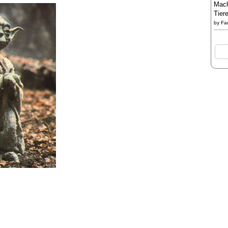
Mach
Tier
by
Fa