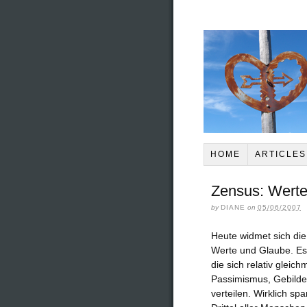
HOME
ARTICLES
Zensus: Werte
by
DIANE
on
05/06/2007
Heute widmet sich d
Werte und Glaube. Es 
die sich relativ glei
Passimismus, Gebildet
verteilen. Wirklich sp