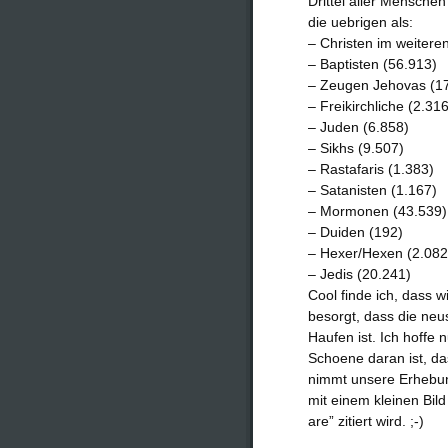
Drittel aller Mensche
die uebrigen als:
– Christen im weitere
– Baptisten (56.913)
– Zeugen Jehovas (1
– Freikirchliche (2.316
– Juden (6.858)
– Sikhs (9.507)
– Rastafaris (1.383)
– Satanisten (1.167)
– Mormonen (43.539)
– Duiden (192)
– Hexer/Hexen (2.082
– Jedis (20.241)
Cool finde ich, dass w
besorgt, dass die neu
Haufen ist. Ich hoffe
Schoene daran ist, da
nimmt unsere Erhebung 
mit einem kleinen Bil
are” zitiert wird. ;-)