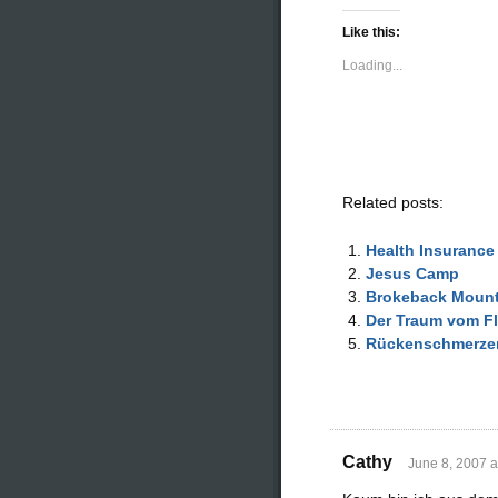
on
on
Twitter
Facebook
(Opens
(Opens
Like this:
in
in
new
new
Loading...
window)
window)
Related posts:
Health Insurance
Jesus Camp
Brokeback Mount
Der Traum vom Fl
Rückenschmerzen 
Cathy
June 8, 2007 a