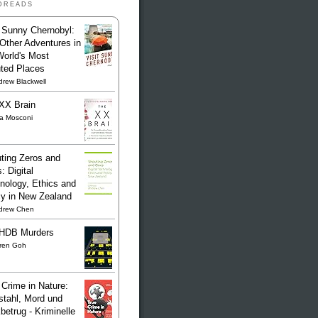
dreads
t Sunny Chernobyl:
Other Adventures in
World's Most
uted Places
rew Blackwell
XX Brain
sa Mosconi
ting Zeros and
: Digital
nology, Ethics and
cy in New Zealand
drew Chen
HDB Murders
ren Goh
 Crime in Nature:
stahl, Mord und
betrug - Kriminelle