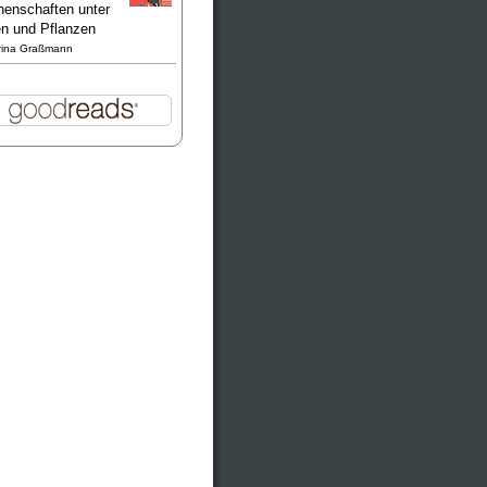
enschaften unter
en und Pflanzen
rina Graßmann