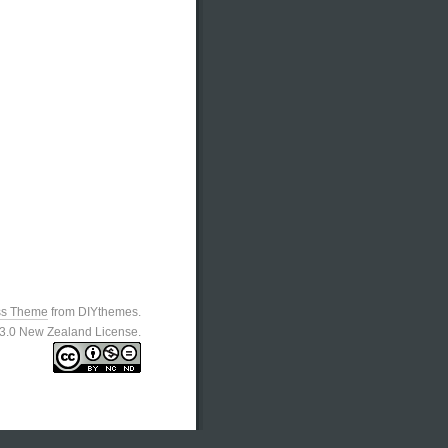
ss Theme
from DIYthemes.
n 3.0 New Zealand License.