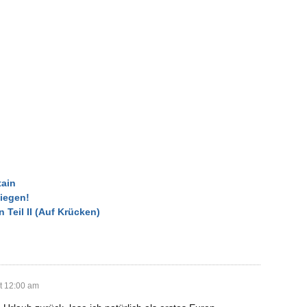
ain
iegen!
Teil II (Auf Krücken)
t 12:00 am