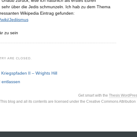
Urlaub zurück, lese ich natürlich als erstes Euren
 sehr über die Jedis schmunzeln. Ich hab zu dem Thema
eressanten Wikipedia Eintrag gefunden:
g/wiki/Jediismus
är zu sein
TRY ARE CLOSED.
 Kriegspfaden II – Wrights Hill
 entlassen
Get smart with the
Thesis WordPre
This blog and all its contents are licensed under the Creative Commons Attributio