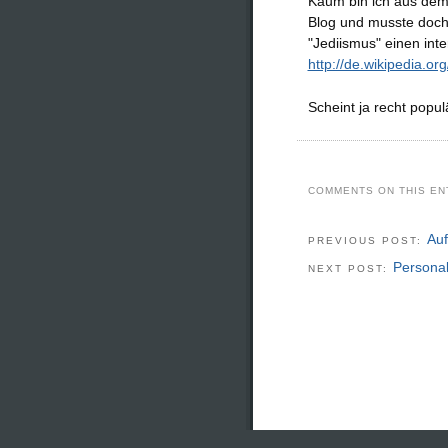
Kaum bin ich aus dem 
Blog und musste doch
"Jediismus" einen int
http://de.wikipedia.or
Scheint ja recht popul
COMMENTS ON THIS EN
Auf
PREVIOUS POST:
Personal
NEXT POST: