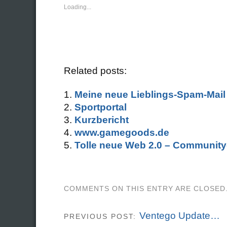
new
new
Loading...
window)
window)
Related posts:
Meine neue Lieblings-Spam-Mail
Sportportal
Kurzbericht
www.gamegoods.de
Tolle neue Web 2.0 – Community
COMMENTS ON THIS ENTRY ARE CLOSED
Ventego Update…
PREVIOUS POST: