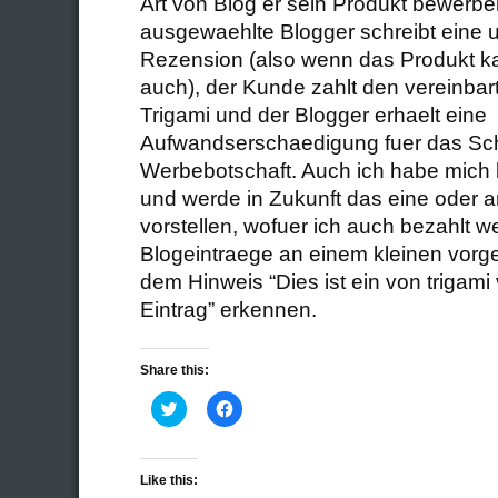
Art von Blog er sein Produkt bewerb
ausgewaehlte Blogger schreibt eine
Rezension (also wenn das Produkt kac
auch), der Kunde zahlt den vereinba
Trigami und der Blogger erhaelt eine
Aufwandserschaedigung fuer das Sch
Werbebotschaft. Auch ich habe mich 
und werde in Zukunft das eine oder 
vorstellen, wofuer ich auch bezahlt w
Blogeintraege an einem kleinen vorg
dem Hinweis “Dies ist ein von trigami 
Eintrag” erkennen.
Share this:
Click
Click
to
to
share
share
on
on
Twitter
Facebook
(Opens
(Opens
Like this:
in
in