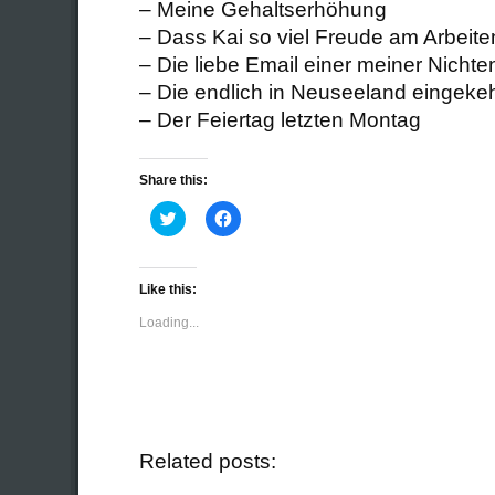
– Meine Gehaltserhöhung
– Dass Kai so viel Freude am Arbeite
– Die liebe Email einer meiner Nichte
– Die endlich in Neuseeland einge
– Der Feiertag letzten Montag
Share this:
Click
Click
to
to
share
share
on
on
Twitter
Facebook
(Opens
(Opens
Like this:
in
in
new
new
Loading...
window)
window)
Related posts: