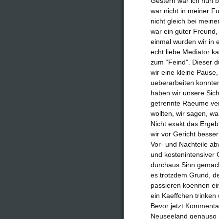
Gestern war ich nun b
war nicht in meiner F
nicht gleich bei meine
war ein guter Freund,
einmal wurden wir in 
echt liebe Mediator k
zum “Feind”. Dieser du
wir eine kleine Pause
ueberarbeiten konnte
haben wir unsere Sich
getrennte Raeume verf
wollten, wir sagen, w
Nicht exakt das Ergeb
wir vor Gericht besse
Vor- und Nachteile ab
und kostenintensiver 
durchaus Sinn gemach
es trotzdem Grund, d
passieren koennen ei
ein Kaeffchen trinken
Bevor jetzt Kommentar
Neuseeland genauso ka