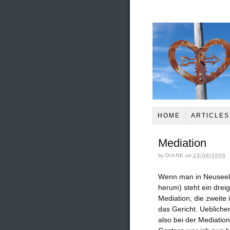
HOME
ARTICLES
Mediation
by
DIANE
on
23/08/2006
Wenn man in Neuseela
herum) steht ein dreig
Mediation, die zweite 
das Gericht. Ueblicher
also bei der Mediatio