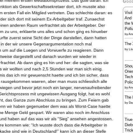
ei meinem ersten Mediationsprozess. Das gute daran: ich
Goo
unktion als Gewerkschaftssekretaer dort, ich musste also
Visi
m ersten Fall ein Mitglied vertreten. Das schlechte daran: es
And 
 der sich dort mit seinem Ex-Arbeitgeber traf. Zunaechst
the 
einen anderen Raum verfrachtet als der Arbeitgeber. Der
Poll
am zu uns, erklaerte uns alles und schon ging es hinueber
by
And
rfte zuerst seine Sicht der Dinge darstellen, dann hatten
The 
, in der wir unsere Gegenargumentation noch mal
by
Li
n um auf die Luegen und Vorwuerfe zu reagieren. Dann
tweise dargestellt und danach wurden wir wieder in
rachtet. Ab dann ging es hin und her: die sagten, was sie
Shou
as wir wollten und nach 2,5 Stunden war man sich einig.
Ones
nis das ich mir gewuenscht haette und ich bin sicher, dass
Tech
r rausgekommen waeren, aber man muss schliesslich alle
Poli
wiegen und bevor jetzt noch ein langer, nervenaufreibender
by
An
Gerichtsprozess mit ungewissen Ausgang folgt, hat es wohl
The 
t, das Ganze zum Abschluss zu bringen. Zum Feiern gab
by
Da
enn wir haben gegenueber dem was als Worst-Case haette
ne Menge Geld gespart. Wir waren also noch im Anschluss
 und haben auf das was wir als “Sieg” ansehen angestossen.
True
Dieb
e kommen wie: “Ich wusste doch dass die Arbeitgeber in
Trick
cke sind wie in Deutschland!” kann ich an dieser Stelle