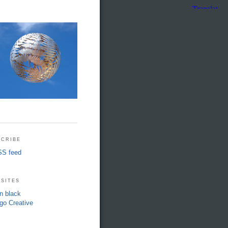
cribe
S feed
sites
in black
go Creative