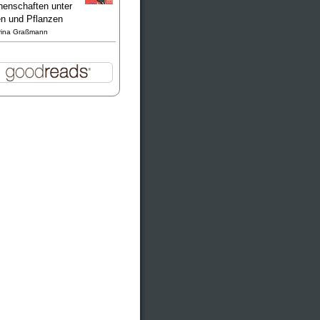
enschaften unter
en und Pflanzen
rina Graßmann