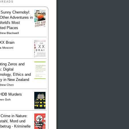
dreads
t Sunny Chernobyl:
Other Adventures in
World's Most
uted Places
rew Blackwell
XX Brain
sa Mosconi
ting Zeros and
: Digital
nology, Ethics and
cy in New Zealand
drew Chen
HDB Murders
ren Goh
 Crime in Nature:
stahl, Mord und
betrug - Kriminelle