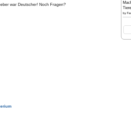
Mach
tgeber war Deutscher! Noch Fragen?
Tier
by
Fa
terium