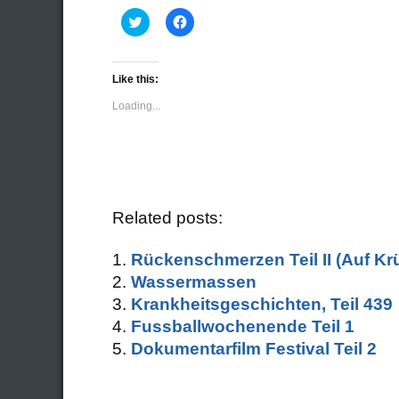
Click
Click
to
to
share
share
on
on
Twitter
Facebook
(Opens
(Opens
Like this:
in
in
new
new
Loading...
window)
window)
Related posts:
Rückenschmerzen Teil II (Auf Kr
Wassermassen
Krankheitsgeschichten, Teil 439
Fussballwochenende Teil 1
Dokumentarfilm Festival Teil 2