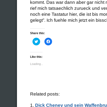
kommt. Das war dann aber gar nicht 
rief mich tatsaechlich zurueck und v
noch eine Tastatur hier, die ist bis m
gelegt”. Ich fuehle mich jetzt ein bi
Share this:
Click
Click
to
to
share
share
on
on
Twitter
Facebook
(Opens
(Opens
Like this:
in
in
new
new
Loading...
window)
window)
Related posts:
Dick Cheney und sein Waffenbr