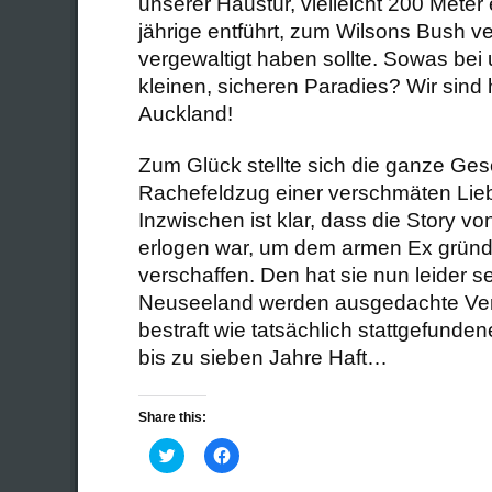
unserer Haustür, vielleicht 200 Meter 
jährige entführt, zum Wilsons Bush v
vergewaltigt haben sollte. Sowas bei
kleinen, sicheren Paradies? Wir sind h
Auckland!
Zum Glück stellte sich die ganze Ges
Rachefeldzug einer verschmäten Lie
Inzwischen ist klar, dass die Story vo
erlogen war, um dem armen Ex gründl
verschaffen. Den hat sie nun leider se
Neuseeland werden ausgedachte Verb
bestraft wie tatsächlich stattgefundene
bis zu sieben Jahre Haft…
Share this:
Click
Click
to
to
share
share