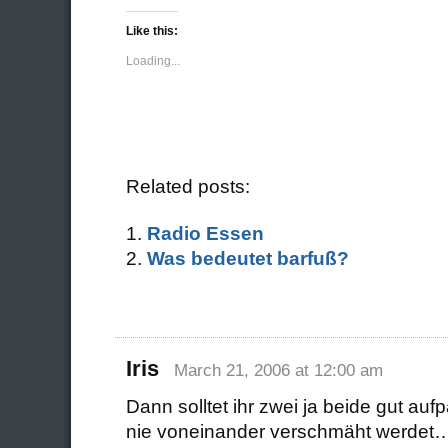
on
on
Twitter
Facebook
(Opens
(Opens
Like this:
in
in
new
new
Loading...
window)
window)
Related posts:
Radio Essen
Was bedeutet barfuß?
Iris
March 21, 2006 at 12:00 am
Dann solltet ihr zwei ja beide gut auf
nie voneinander verschmäht werdet…