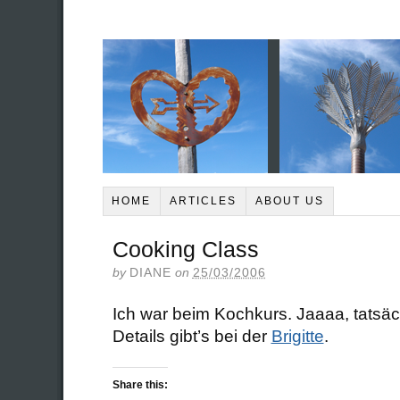
HOME
ARTICLES
ABOUT US
Cooking Class
by
DIANE
on
25/03/2006
Ich war beim Kochkurs. Jaaaa, tatsächl
Details gibt’s bei der
Brigitte
.
Share this: