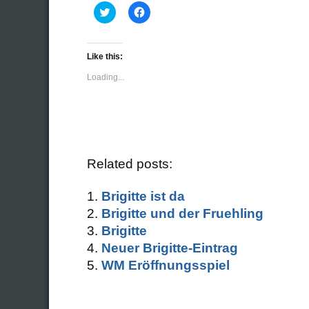
Click
Click
to
to
share
share
on
on
Twitter
Facebook
(Opens
(Opens
Like this:
in
in
new
new
Loading...
window)
window)
Related posts:
Brigitte ist da
Brigitte und der Fruehling
Brigitte
Neuer Brigitte-Eintrag
WM Eröffnungsspiel