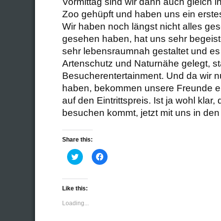
Vormittag sind wir dann auch gleich 
Zoo gehüpft und haben uns ein erste
Wir haben noch längst nicht alles ge
gesehen haben, hat uns sehr begeist
sehr lebensraumnah gestaltet und es 
Artenschutz und Naturnähe gelegt, sta
Besucherentertainment. Und da wir n
haben, bekommen unsere Freunde ei
auf den Eintrittspreis. Ist ja wohl klar,
besuchen kommt, jetzt mit uns in den
Share this:
Click
Click
to
to
share
share
on
on
Twitter
Facebook
(Opens
(Opens
Like this:
in
in
new
new
Loading...
window)
window)