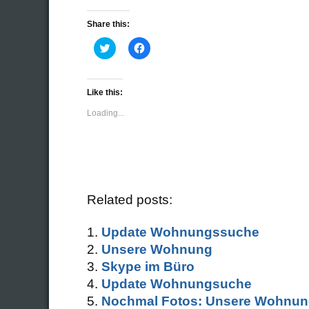
Share this:
Click
Click
to
to
share
share
on
on
Twitter
Facebook
(Opens
(Opens
Like this:
in
in
new
new
Loading...
window)
window)
Related posts:
Update Wohnungssuche
Unsere Wohnung
Skype im Büro
Update Wohnungsuche
Nochmal Fotos: Unsere Wohnun