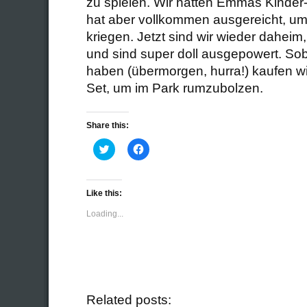
zu spielen. Wir hatten Emmas Kinder-
hat aber vollkommen ausgereicht, um u
kriegen. Jetzt sind wir wieder daheim
und sind super doll ausgepowert. Sob
haben (übermorgen, hurra!) kaufen wi
Set, um im Park rumzubolzen.
Share this:
Click
Click
to
to
share
share
on
on
Twitter
Facebook
(Opens
(Opens
Like this:
in
in
new
new
Loading...
window)
window)
Related posts: