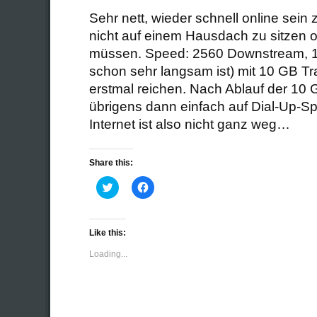
Sehr nett, wieder schnell online sein
nicht auf einem Hausdach zu sitzen o
müssen. Speed: 2560 Downstream, 
schon sehr langsam ist) mit 10 GB Traf
erstmal reichen. Nach Ablauf der 10 
übrigens dann einfach auf Dial-Up-S
Internet ist also nicht ganz weg…
Share this:
Click
Click
to
to
share
share
on
on
Twitter
Facebook
(Opens
(Opens
Like this:
in
in
new
new
Loading...
window)
window)